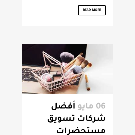
READ MORE
06 مايو
أفضل
شركات تسويق
مستحضرات