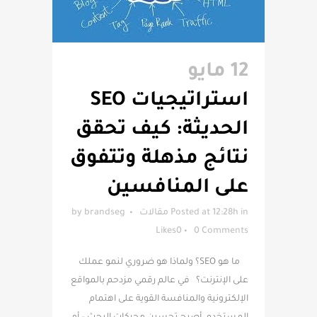
12 مايو
استراتيجيات SEO
الحديثة: كيف تحقق
نتائج مذهلة وتتفوق
على المنافسين
in
Posted at 12:28h
مقالات
brandseg
by
Likes
0
0 Comments
ما هو SEO؟ ولماذا هو ضروري لنمو عملك
على الإنترنت؟ في عالم رقمي مزدحم بالمواقع
الإلكترونية والمنافسة القوية على اهتمام