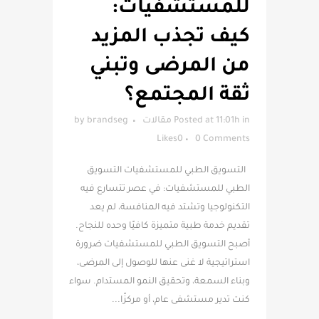
للمستشفيات:
كيف تجذب المزيد
من المرضى وتبني
ثقة المجتمع؟
in
Posted at 11:01h
مقالات
brandseg
by
Likes
0
0 Comments
التسويق الطبي للمستشفيات التسويق
الطبي للمستشفيات: في عصر تتسارع فيه
التكنولوجيا وتشتد فيه المنافسة، لم يعد
تقديم خدمة طبية متميزة كافيًا وحده للنجاح.
أصبح التسويق الطبي للمستشفيات ضرورة
استراتيجية لا غنى عنها للوصول إلى المرضى،
وبناء السمعة، وتحقيق النمو المستدام. سواء
كنت تدير مستشفى عام، أو مركزًا...