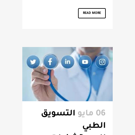
READ MORE
06 مايو
التسويق
الطبي