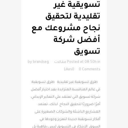
تسويقية غير
تقليدية لتحقيق
نجاح مشروعك مع
أفضل شركة
تسويق
in
Posted at 08:50h
مقالات
brandseg
by
Likes
0
0 Comments
طرق تسويقية غير تقليدية طرق تسويقية:
في عالم المنافسة المتزايدة يعد اختيار أفضل
شركة تسويق التي تعتمد علي التفكير الإبداعي.
أمرًا ضروريًا لتحقيق النجاح. لذلك، تعتمد
المشاريع الناشئة والشركات الصغيرة على
أفكار تسويقية جديدة لتعزيز وجودها في
السوق. الابتكار في التسويق ليس رفاهية بل