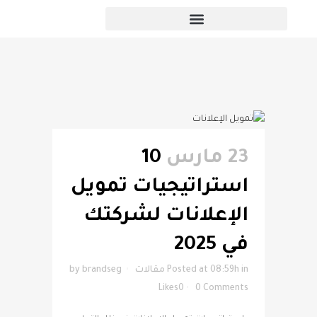
المقالات
23 مارس
10
استراتيجيات تمويل
الإعلانات لشركتك
في 2025
in
Posted at 08:59h
مقالات
brandseg
by
Likes
0
0 Comments