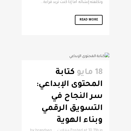
وتكلفته إنشائه. أما إذا كنت تريد قراءة...
READ MORE
18 مايو
كتابة
المحتوى الإبداعي:
سر النجاح في
التسويق الرقمي
وبناء الهوية
in
Posted at 10:19h
مقالات
brandseg
by