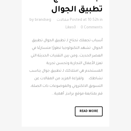
تطبيق الجوال
in
Posted at 10:52h
مقالات
brandseg
by
Likes
0
0 Comments
أسباب تجعلك تحتاج لـ تطبيق الجوال تطبيق
الجوال: تشهد التكنولوجيا تطورًا متسارعًا في
العصر الحديث، ومن بين التقنيات الحديثة التي
تعزز الأعمال التجارية وتحسن تجربة
المستخدم هي امتلاكك لـ تطبيق جوال يناسب
نشاطك. ولقراءة المزيد من المقالات عن
التسويق الالكتروني والموضوعات ذات الصلة،
قم بمتابعة موقع براندز. أهمية...
READ MORE