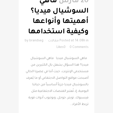
20 مارس
ماهي
السوشيال ميديا؟
أهميتها وأنواعها
وكيفية استخدامها
in
Posted at 14:08h
مقالات
brandseg
by
Likes
0
0 Comments
ماهي السوشيال ميديا ماهي السوشيال
ميديا؟ هذا السؤال يشغل بال الكثيرين من
مستخدمي الإنترنت، حيث أننا في عصرنا الحالي
أصبحت مواقع التواصل الاجتماعي أو ما يُعرف
بالسوشيال ميديا جزءاً أساسياً من حياتنا
اليومية، إذ تُعتبر المنصات الاجتماعية مثل
فيسبوك، تويتر، جوجل، ويوتيوب أدوات قوية
تربط الأفراد...