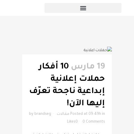
المقالات
19 مارس
10 أفكار
حملات إعلانية
إبداعية ناجحة تعرّف
إليها الآن!
in
Posted at 09:49h
مقالات
brandseg
by
Likes
0
0 Comments