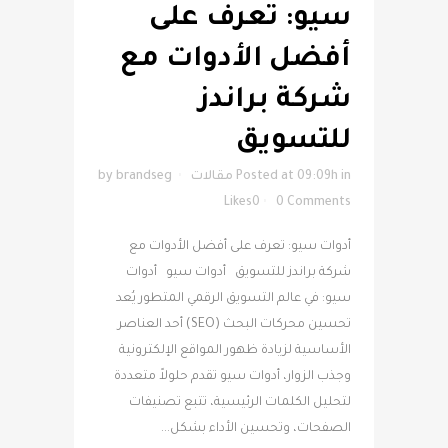
سيو: تعرف على
أفضل الأدوات مع
شركة براندز
للتسويق
in
Posted at 09:09h
مقالات
brandseg
by
Likes
0
0 Comments
أدوات سيو: تعرف على أفضل الأدوات مع
شركة براندز للتسويق أدوات سيو أدوات
سيو: في عالم التسويق الرقمي المتطور يُعد
تحسين محركات البحث (SEO) أحد العناصر
الأساسية لزيادة ظهور المواقع الإلكترونية
وجذب الزوار، أدوات سيو تقدم حلولاً متعددة
لتحليل الكلمات الرئيسية، تتبع تصنيفات
الصفحات، وتحسين الأداء بشكل...