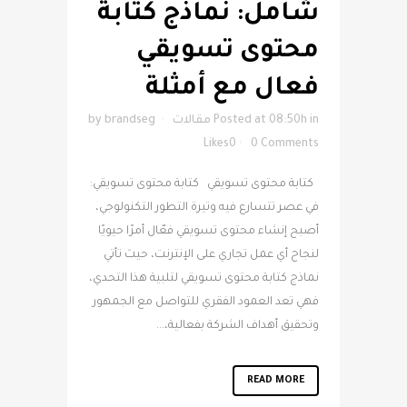
شامل: نماذج كتابة
محتوى تسويقي
فعال مع أمثلة
in
Posted at 08:50h
مقالات
brandseg
by
Likes
0
0 Comments
كتابة محتوى تسويقي كتابة محتوى تسويقي:
في عصر تتسارع فيه وتيرة التطور التكنولوجي،
أصبح إنشاء محتوى تسويقي فعّال أمرًا حيويًا
لنجاح أي عمل تجاري على الإنترنت، حيث تأتي
نماذج كتابة محتوى تسويقي لتلبية هذا التحدي،
فهي تعد العمود الفقري للتواصل مع الجمهور
وتحقيق أهداف الشركة بفعالية،...
READ MORE