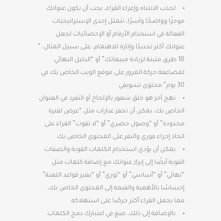
لجذب الانتباه وإغراء القراء، يجب أن يكون عنوانك
موجزًا وواضحًا وآسرًا، تتمثل إحدى الإستراتيجيات
الفعالة في استخدام الأرقام أو الإحصائيات لجعل
عنوانك أكثر تحديدًا وإثارة للاهتمام، على سبيل المثال، ”
10 طرق مثبتة لزيادة مبيعاتك” أو “الدليل النهائي
لمضاعفة حركة المرور على موقع الويب الخاص بك في
30 يوم”.محتوى تسويقي
نهج آخر هو خلق شعور بالإلحاح أو التفرد في العنوان
الخاص بك، يمكن أن تحفز عبارات مثل “عرض لفترة
محدودة” أو “وصول حصري” أو “لا تفوت” القراء على
اتخاذ إجراء فوري والنقر على المحتوى الخاص بك.
يمكن أن يؤدي استخدام الكلمات القوية والصفات
القوية أيضًا إلى إبراز عنوانك مع إضافة كلمات مثل
“نهائي” أو “أساسي” أو “ثوري” أو “يغير قواعد اللعبة”
إحساسًا بالأهمية والقيمة إلى المحتوى الخاص بك،
مما يجعل القراء أكثر حرصًا على استهلاكه.
بالإضافة إلى ذلك، ضع في اعتبارك دمج الكلمات