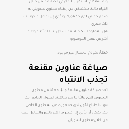
وتعليقاتهم باستمرار للبقاء في الطليعة، من خلال
القيام بذلك ستتمكن من إنشاء محتوى تسويقي له
صدى حقيقي لدى جمهورك ويؤدي إلى تفاعل وتحويلات
ذات مغزى.
هل المعلومات كافية بعد، سجل بياناتك أدناه واعرف
أكثر عن نفس الموضوع:
خطأ:
نموذج الاتصال غير موجود.
صياغة عناوين مقنعة
تجذب الانتباه
تعد صياغة عناوين مقنعة جانبًا مهمًا من محتوى
التسويق الذي غالبًا ما يتم تجاهله، العنوان الخاص بك
هو الانطباع الأول لدى جمهورك عن المحتوى الخاص
بك، يمكن أن يؤدي إلى كسر قرارهم بالنقر والتفاعل معه
من خلال:محتوى تسويقي