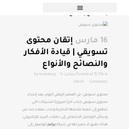
إتقان محتوى تسويقي | قيادة الأفكار
والنصائح والأنواع
16 مارس
إتقان محتوى
تسويقي | قيادة الأفكار
والنصائح والأنواع
in
Posted at 15:13h
مقالات
0
brandseg
by
Likes
0
Comments
محتوى تسويقي: في العصر الرقمي اليوم، يعد إنشاء
محتوى تسويقي جذاب أمرًا ضروريًا للشركات التي
تتطلع إلى تنمية علامتها التجارية وجذب عملاء جدد من
وسائل التواصل الاجتماعي إلى حملات البريد الإلكتروني،
هناك طرق لا حصر لها في شركة
براندز
للوصول إلى