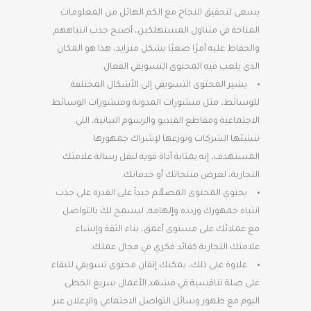
يسعى لتحقيق النجاح مع الكم الهائل من المعلومات
المتاحة في متناول المستهلكين، أصبح جذب انتباههم
والحفاظ عليه أمرًا صعبًا بشكل متزايد، هذا هو المكان
الذي يلعب فيه المحتوى التسويقي الفعال.
يشير المحتوى التسويقي إلى الأشكال المختلفة
للوسائط، مثل منشورات المدونة ومنشورات الوسائط
الاجتماعية ومقاطع الفيديو والرسوم البيانية، التي
تنشئها الشركات وتوزعها لإشراك جمهورها
المستهدف، إنه بمثابة أداة قوية لنقل رسالة علامتك
التجارية، لعرض منتجاتك أو خدماتك.
يحتوي المحتوى المصمّم جيداً على القدرة على جذب
انتباه جمهورك وردده وإلهامه، ليسمح لك بالتواصل
مع عملائك على مستوى أعمق، بناء الثقة وإنشاء
علامتك التجارية كقائد فكري في مجال عملك.
علاوة على ذلك، يمكنك إتقان محتوى تسويقي للبقاء
على صلة تنافسية في مشهد الأعمال سريع الخطى
اليوم مع ظهور وسائل التواصل الاجتماعي والإعلان عبر