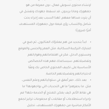
لإنشاء محتوى تسويقي فعال، دون معرفة من هو
جمهورك وماذا يريدون، قد تسقط جهودك وتفشل في
أن يتردد صداها معهم، لهذا السبب يعد إجراء بحث
شامل واكتساب رؤى قيمة حول جمهورك المستهدف
أمرًا ضروريًا:
ابدأ بتحديد من هم عملاؤك المثاليون، ثم ضع في
اعتبارك التركيبة السكانية، مثل العمر والجنس والموقع
ومستوى الدخل، فكر في اهتماماتهم وهواياتهم
وتفضيلاتهم، سيساعدك فهم هذه الخصائص
الأساسية على تكييف المحتوى الخاص بك وفقًا
لاحتياجاتهم وتفضيلاتهم الخاصة.
بعد ذلك، حفر أعمق في سلوكياتهم وعلم النفس،
مثل: ما يحفزهم؟ ما هي التحديات التي يواجهونها؟ ما
هي نقاط الألم, كيف يمكن للمنتج أو الخدمة حلها؟ قم
بإجراء استطلاعات أو مقابلات أو مجموعات تركيز لجمع
الأفكار مباشرة من جمهورك المستهدف، تحليل