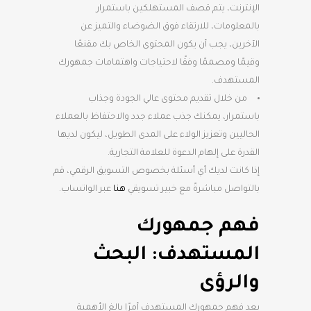
الإنترنت، يتم قصف المستهلكين باستمرار
بالمعلومات، للارتقاء فوق الضوضاء والتميز عن
الآخرين، يجب أن يكون المحتوى الخاص بك مقنعًا
وقيمًا ومصممًا وفقًا لاحتياجات واهتمامات جمهورك
المستهدف.
من خلال تقديم محتوى عالي الجودة وجذاب
باستمرار، يمكنك جذب عملاء جدد والاحتفاظ بالعملاء
الحاليين وتعزيز الولاء على المدى الطويل، ليكون لديها
القدرة على إلهام الدعوة للعلامة التجارية.
إذا كانت لديك أي أسئلة بخصوص التسويق الرقمي، قم
بالتواصل مباشرةً مع خبير تسويقي
هنا
عبر الواتساب.
فهم جمهورك
المستهدف: البحث
والرؤى
يعد فهم جمهورك المستهدف أمرًا بالغ الأهمية