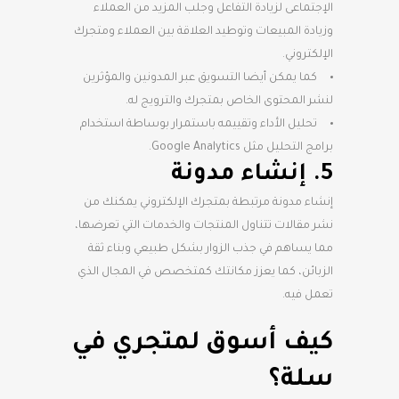
الإجتماعى لزيادة التفاعل وجلب المزيد من العملاء
وزيادة المبيعات وتوطيد العلاقة بين العملاء ومتجرك
الإلكتروني.
كما يمكن أيضا التسويق عبر المدونين والمؤثرين
لنشر المحتوى الخاص بمتجرك والترويج له.
تحليل الأداء وتقييمه باستمرار بوساطة استخدام
برامج التحليل مثل Google Analytics.
5. إنشاء مدونة
إنشاء مدونة مرتبطة بمتجرك الإلكتروني يمكنك من
نشر مقالات تتناول المنتجات والخدمات التي تعرضها،
مما يساهم في جذب الزوار بشكل طبيعي وبناء ثقة
الزبائن، كما يعزز مكانتك كمتخصص في المجال الذي
تعمل فيه.
كيف أسوق لمتجري في
سلة؟