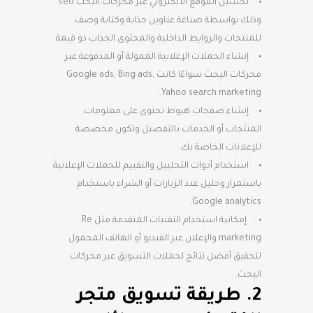
تحسين الموقع الالكتروني عبر محركات البحث seo
وذلك بواسطة صياغة عناوين جذابة وكتابة وصف
للمنتجات والروابط الداخلية والمحتوى الجذاب ذو قيمة.
إنشاء الحملات الإعلانية الممولة أو المدفوعة عبر
محركات البحث سواءًا كانت Google ads, Bing ads,
Yahoo search marketing.
إنشاء صفحات هبوط تحتوى على معلومات
المنتجات أو الخدمات بالتفصيل وتكون مخصصة
للإعلانات الخاصة بك.
استخدام أدوات التحلييل والتقييم للحملات الإعلانية
باستمرار وحليل عدد الزيارات أو الشراء باستخدام
Google analytics.
إمكانية استخدام التقنيات المتقدمة مثل Re
marketing والإعلان عبر الفيديو أو الهاتف المحمول
لتحقيق أفضل نتائج لحملات التسويق عبر محركات
البحث.
2. طريقة تسويق متجر