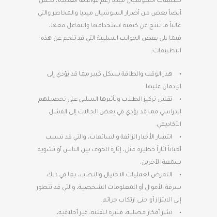
تطبيقات السوشيال ميديا رغم فوائدها العديدة، تحمل
أيضاً بعض من أضرار السوشيال ميديا والمخاطر والتي
غالباً ما تنتج عن كيفية استخدامها والتفاعل معها،
فيما يلي بعض الجوانب السلبية التي قد تنجم عن هذه
التطبيقات:
هدر الوقت والطاقة بشكل كبير مما قد يؤدي إلى
الإدمان عليها.
تقليل تركيز الطلاب وتأثيرها السلبي على تحصيلهم
الدراسي مما قد يؤدي في بعض الحالات إلى الفشل
الأكاديمي.
انتشار الأخبار الزائفة والشائعات، والتي قد تسبب
أحياناً آثاراً خطيرة مثل، إثارة الخوف بين الناس أو تشويه
سمعة الآخرين.
التعرض لعمليات الاحتيال والنصب، بما في ذلك
سرقة الأموال أو المعلومات الشخصية، والتي قد تتطور
إلى الابتزاز أو حتى ارتكاب جرائم.
نشر أفكار مضللة، مثيرة للفتنة، غير أخلاقية،