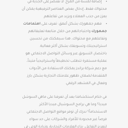
إضافة لمسة من المرح: لا تقتصر على الجدية في
محتواك فقط، إدخال بعض العناصر الترفيهية يمكن أن
يعزز من جذب العملاء ويزيد من تفاعلهم.
فهم جمهورك بشكل أعمق: تعرف على
اهتمامات
جمهورك
واحتياجاتهم من خلال متابعة تعليقاتهم
وتفاعلهم مع محتواك، هذا سيمكنك من تحسين
استراتيجيتك وتسويقك بشكل أكثر فعالية.
باختصار، التسويق عبر وسائل التواصل الاجتماعي هو
عملية مستمرة تتطلب تخطيطاً واستراتيجياً متيناً،
مع دعم شركة براندز يمكنك الاستفادة من الأدوات
المتقدمة لضمان ظهور علامتك التجارية بشكل بارز
وفعال في المشهد الرقمي.
في ختام استكشافنا بعد أن تعرفنا على ماهي السوشل
ميديا؟ وما هي برامج السوشيال ميديا الأكثر
الاستخداماً؟ ندرك أن توفر مواقع التواصل الاجتماعي
فرصاً غير محدودة للأفراد والشركات على حد سواء
لتعزيز التفاعل، بناء العلامات التجارية، وزيادة الوعي في