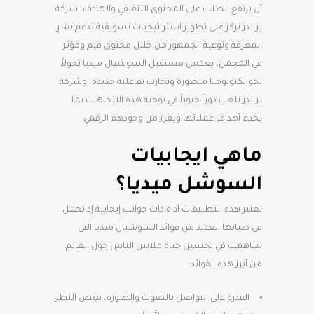
أن يرتفع الطلب على المحتوى التثقيفي والهادف، شركة
براندز تركز على تطوير استراتيجيات تسويقية تدعم نشر
المعرفة وتوعية الجمهور من خلال محتوى قيم ومؤثر.
في المجمل، يعكس مستقبل السوشيال ميديا تحولاً
نحو تكنولوجيا متطورة وتجارب تفاعلية جديدة، وشركة
براندز تلعب دوراً حيوياً في توجيه هذه الاتجاهات بما
يخدم أهداف عملائها ويعزز من وجودهم الرقمي.
ماهي ايجابيات
السوشل ميديا؟
تعتبر هذه التطبيقات أداة ذات جوانب إيجابية إذ تحمل
في طياتها العديد من فوائد السوشيال ميديا التي
ساهمت في تحسين حياة ملايين الناس حول العالم،
من أبرز هذه الفوائد:
القدرة على التواصل بالصوت والصورة، بغض النظر