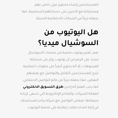
للمستخدمين إنشاء محتوى مرئي خاص بهم
ومشاركته مع الآخرين على حساباتهم الشخصية، مما
يجعله جزءاً من الشبكات الاجتماعية الحديثة.
هل اليوتيوب من
السوشيال ميديا؟
نعم، يُعتبر يوتيوب منصة من منصات السوشيال
ميديا، على الرغم من أن يوتيوب يركز على مشاركة
الفيديوهات، إلا أنه يحتوي أيضاً على مكونات اجتماعية
تتيح للمستخدمين التفاعل والتواصل مع بعضهم
البعض، مما يجعله جزءاً من عالم التواصل الاجتماعي،
كما يجب العلم أنه إحدى
طرق التسويق الالكتروني
الفعالة للشركات والمتاجر الإلكترونية التي تسعى لزيادة
مبيعاتها، فيمكن التواصل مع شركة براندز لمساعدتك
في إدارة انشاء حملات إعلانية على منصة اليوتيوب.