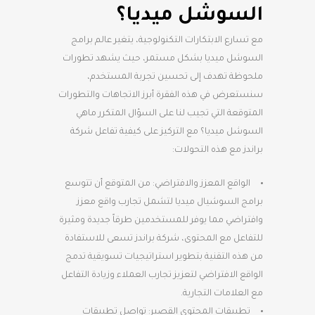
السوشل ميديا؟
مع تسارع الابتكارات التكنولوجية، يتغير عالم برامج
السوشل ميديا بشكل مستمر، حيث يشهد تطورات
ملحوظة تهدف إلى تحسين تجربة المستخدم،
سنستعرض في هذه الفقرة أبرز الاتجاهات والتطورات
المتوقعة التي تجيب لنا على السؤال المتكرر ماهي
السوشل ميديا؟ مع التركيز على كيفية تفاعل شركة
براندز مع هذه التحولات:
الواقع المعزز والافتراضي: من المتوقع أن تتوسع
برامج السوشيال ميديا لتشمل تجارب واقع معزز
وافتراضي مما يوفر للمستخدمين طرقاً جديدة ومثيرة
للتفاعل مع المحتوى، شركة براندز تسعى للاستفادة
من هذه التقنية بتطوير استراتيجيات تسويقية تدمج
الواقع الافتراضي لتعزيز تجارب العملاء وزيادة التفاعل
مع العلامات التجارية.
تطبيقات المحتوى القصير: تواصل تطبيقات