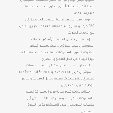
تطبيق فيس بوك وهو احد أشهر تطبيقات السوشيال
ميديا الأكثر استخداماً الذى يتجاوز عدد مستخدميه 1
مليار مستخدم.
تويتر: معروفة بتغريداتها القصيرة التي تصل إلى
280 حرفاً، وتعتبر وسيلة فعالة لمتابعة الأخبار والتفاعل
مع الأحداث الجارية.
إنستجرام: تطبيق انستجرام أشهر منصات
السوشيال ميديا للمؤثرين، حيث يمكنك خلالها
مشاركة الصور والفيديوهات مما يجعلها منصة مثالية
لإبراز الإبداع من خلال المحتوى البصري.
لينكد إن: يعتبر تطبيق لينكدان أفضل تطبيقات
السوشيال ميديا المخصصة لبناء Personal Brand كما
تهدف إلى بناء شبكات مهنية وتبادل المعرفة والفرص
الوظيفية بين المحترفين.
سناب شات: تقدم تجربة فريدة بمشاركة الصور
والفيديوهات المؤقتة، وتعتبر هذه المنصة هي أولي
منصات السوشيال ميديا المستخدمة في السوق
السعودي.