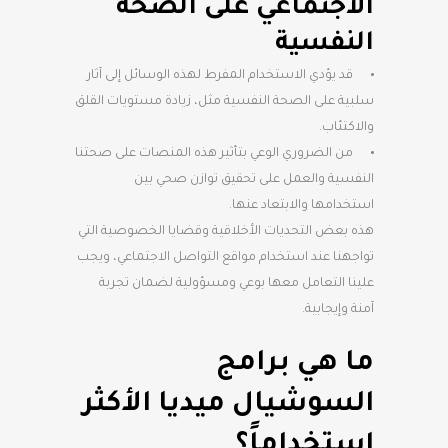
الاجتماعي على الصحة
النفسية
قد يؤدي الاستخدام المفرط لهذه الوسائل إلى آثار
سلبية على الصحة النفسية مثل، زيادة مستويات القلق
والاكتئاب.
من الضروري الوعي بتأثير هذه المنصات على صحتنا
النفسية والعمل على تحقيق توازن صحي بين
استخدامها والابتعاد عنها.
هذه بعض التحديات الأخلاقية وقضايا الخصوصية التي
تواجهنا عند استخدام مواقع التواصل الاجتماعي، ويجب
علينا التعامل معها بوعي ومسؤولية لضمان تجربة
آمنة وإيجابية.
ما هي برامج
السوشيال ميديا الأكثر
استخداماً؟