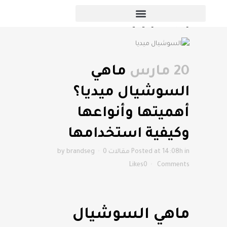
ماهي السوشيال ميديا؟ أهميتها
وأنواعها وكيفية استخدامها
20 مارس
ماهي
السوشيال ميديا؟
أهميتها وأنواعها
وكيفية استخدامها
in
Posted at 14:08h
مقالات
0
brandseg
by
Likes
0
Comments
ماهي السوشيال