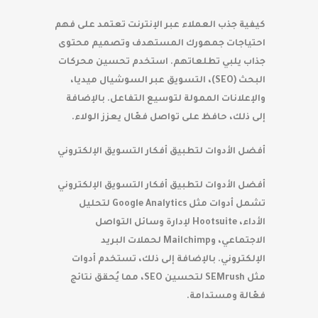
كيفية جذب العملاء عبر الإنترنت تعتمد على فهم
احتياجات جمهورك المستهدف وتصميم محتوى
جذاب يلبي تطلعاتهم. استخدم تحسين محركات
البحث (SEO)، التسويق عبر السوشيال ميديا،
والإعلانات الممولة لتوسيع التفاعل. بالإضافة
إلى ذلك، حافظ على تواصل فعّال يعزز الولاء.
أفضل الأدوات لتطبيق أفكار التسويق الإلكتروني
أفضل الأدوات لتطبيق أفكار التسويق الإلكتروني
تشمل أدوات مثل Google Analytics لتحليل
الأداء، Hootsuite لإدارة وسائل التواصل
الاجتماعي، وMailchimp لحملات البريد
الإلكتروني. بالإضافة إلى ذلك، تستخدم أدوات
مثل SEMrush لتحسين SEO، مما يُحقق نتائج
فعّالة ومستدامة.