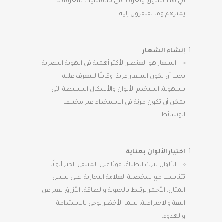
في هذا السوق وتعرف على منافسيك لمعرفة ما
يميزهم وما يفتقرون إليه.
إنشاء الشعار
:
الشعار هو العنصر الأكثر أهمية في الهوية البصرية.
يجب أن يكون الشعار فريدًا وقابلًا للتعرف عليه
بسهولة. استخدم الألوان والأشكال البسيطة التي
يمكن أن تكون مرنة في الاستخدام عبر مختلف
الوسائط.
اختيار الألوان بعناية
:
الألوان تترك انطباعًا قويًا على المتلقي. اختر ألوانًا
تتناسب مع شخصية العلامة التجارية. على سبيل
المثال، الأحمر يرتبط بالحيوية والطاقة، الأزرق يعبر عن
الثقة والاحترافية، بينما الأخضر يوحي بالاستدامة
والهدوء.