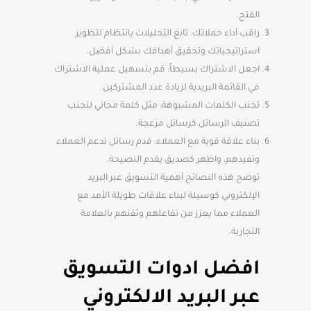
الفتح.
راقب أداء حملاتك: تابع التحليلات بانتظام لتطوير
استراتيجياتك وتحقيق أهدافك بشكل أفضل.
اجعل الاشتراك بسيطاً: قم بتسهيل عملية الاشتراك
في القائمة البريدية لزيادة عدد المشتركين.
تجنب الكلمات المشبوهة: مثل كلمة مجاني لتجنب
تصنيف الرسائل كرسائل مزعجة.
بناء علاقة قوية مع العملاء: قدم رسائل تدعم العملاء
وتفيدهم، واظهر كصديق يقدم النصيحة.
توضح هذه النصائح أهمية التسويق عبر البريد
الإلكتروني كوسيلة لبناء علاقات طويلة الأمد مع
العملاء مما يعزز من تفاعلهم وثقتهم بالعلامة
التجارية.
افضل ادوات التسويق
عبر البريد الالكتروني