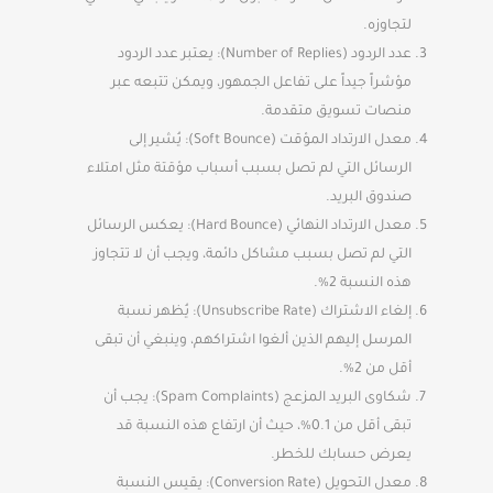
لتجاوزه.
عدد الردود (Number of Replies): يعتبر عدد الردود
مؤشراً جيداً على تفاعل الجمهور، ويمكن تتبعه عبر
منصات تسويق متقدمة.
معدل الارتداد المؤقت (Soft Bounce): يُشير إلى
الرسائل التي لم تصل بسبب أسباب مؤقتة مثل امتلاء
صندوق البريد.
معدل الارتداد النهائي (Hard Bounce): يعكس الرسائل
التي لم تصل بسبب مشاكل دائمة، ويجب أن لا تتجاوز
هذه النسبة 2%.
إلغاء الاشتراك (Unsubscribe Rate): يُظهر نسبة
المرسل إليهم الذين ألغوا اشتراكهم، وينبغي أن تبقى
أقل من 2%.
شكاوى البريد المزعج (Spam Complaints): يجب أن
تبقى أقل من 0.1%، حيث أن ارتفاع هذه النسبة قد
يعرض حسابك للخطر.
معدل التحويل (Conversion Rate): يقيس النسبة