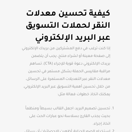
كيفية تحسين معدلات
النقر لحملات التسويق
عبر البريد الإلكتروني
إذا كنت ترغب في دفع المشتركين من بريدك الإلكتروني
إلى صفحة معينة أو لشراء منتج، يجب أن يتضمن
بريدك الإلكتروني دعوة قوية للإجراء (CTA)، تساهم
مراقبة مقاييس الحملة بشكل مستمر في تحسين
معدلات النقر عبر التعديلات المستمرة على الرسائل،
من خلال تحسين أهمية التسويق عبر البريد الإلكتروني،
يمكنك اتخاذ خطوات فعالة مثل:
تحسين تصميم البريد: اجعل القالب بسيطاً ومنظماً
بحيث يجذب القارئ بسلاسة نحو عبارات الحث على
اتخاذ إجراء.
استخدام الصور الجذابة: أظهرت الإحصائيات أن رسائل