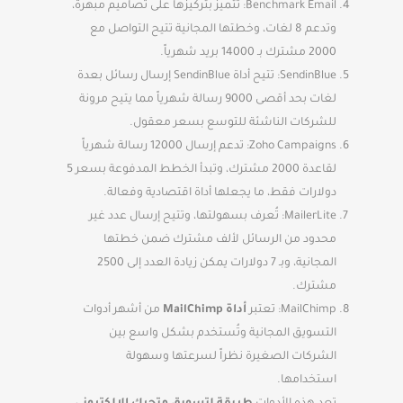
Benchmark Email: تتميز بتركيزها على تصاميم مبهرة،
وتدعم 8 لغات، وخطتها المجانية تتيح التواصل مع
2000 مشترك بـ 14000 بريد شهرياً.
SendinBlue: تتيح أداة SendinBlue إرسال رسائل بعدة
لغات بحد أقصى 9000 رسالة شهرياً مما يتيح مرونة
للشركات الناشئة للتوسع بسعر معقول.
Zoho Campaigns: تدعم إرسال 12000 رسالة شهرياً
لقاعدة 2000 مشترك، وتبدأ الخطط المدفوعة بسعر 5
دولارات فقط، ما يجعلها أداة اقتصادية وفعالة.
MailerLite: تُعرف بسهولتها، وتتيح إرسال عدد غير
محدود من الرسائل لألف مشترك ضمن خطتها
المجانية، وبـ 7 دولارات يمكن زيادة العدد إلى 2500
مشترك.
MailChimp: تعتبر
أداة MailChimp
من أشهر أدوات
التسويق المجانية وتُستخدم بشكل واسع بين
الشركات الصغيرة نظراً لسرعتها وسهولة
استخدامها.