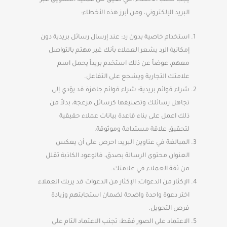
يجب تجنب الأخطاء التي تعيق من عملية التسويق عبر
البريد الإلكتروني، ومن أبرز هذه الأخطاء:
استخدام خاصية بدون رد: عند إرسال رسائل بريدية دون
إمكانية الرد يشعر العملاء بأنك غير مهتم بالتواصل
معهم، عوضاً عن ذلك استخدم بريداً يحمل اسم
علامتك التجارية ويشجع على التفاعل.
شراء قوائم بريدية: شراء قوائم جاهزة قد يؤدي إلى
تجاهل رسائلك وتصنيفها كرسائل مزعجة، بدلاً من
ذلك اعمل على بناء قاعدة بيانات عملاء حقيقية
لتحقيق علاقة مستدامة وموثوقة.
المبالغة في عناوين البريد: احرص على أن يعكس
العنوان محتوى الرسالة بصدق، فالوعود الكاذبة تقلل
من ثقة العملاء في علامتك.
الإكثار من الدعوات: الإكثار من الدعوات قد يربك العملاء
اختر دعوة واحدة واضحة لضمان استجابتهم وزيادة
فرص التحويل.
الاعتماد على الصور فقط: تجنب الاعتماد التام على