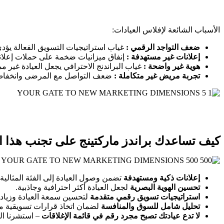
الأسباب الشائعة لإفلاس العيادات:
ضعف التواجد الرقمي :
غياب استراتيجيات التسويق الفعالة يؤد
إعلانات غير مستهدفة :
إنفاق ميزانيات ضخمة على حملات إعلان
هوية غير واضحة :
غياب البراندنج الاحترافي يجعل العيادة غير 
تجربة مريض غير متكاملة :
ضعف التواصل مع المرضى وانخفاض مع
كيف تساعدك براندز ماركتينج على تجنب هذا 
إعلانات
ذكية ومستهدفة
تضمن وصول العيادة إلى الفئة المثالي
تحسين الهوية البصرية
لجعل العيادة أكثر احترافية وجاذبية.
استراتيجيات تسويق رقمي متقدمة
لتحسين سمعة العيادة وزياد
تحليل شامل للسوق والمنافسة
لضمان اتخاذ قرارات تسويقية مبن
لا تدع عيادتك تصبح مجرد رقم في قائمة الإغلاقات
– استشرنا ال