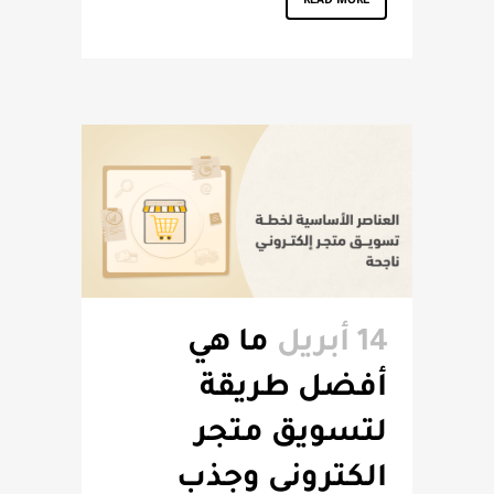
READ MORE
14 أبريل
ما هي
أفضل طريقة
لتسويق متجر
الكتروني وجذب