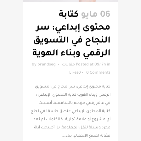
06 مايو
كتابة
محتوى إبداعي: سر
النجاح في التسويق
الرقمي وبناء الهوية
in
Posted at 09:17h
مقالات
brandseg
by
Likes
0
0 Comments
كتابة محتوى إبداعي: سر النجاح في التسويق
الرقمي وبناء الهوية كتابة المحتوى الإبداعي :
في عالم رقمي مزدحم بالمنافسة، أصبحت
كتابة المحتوى الإبداعي عنصرًا حاسمًا في نجاح
أي مشروع أو علامة تجارية. فالكلمات لم تعد
مجرد وسيلة لنقل المعلومة، بل أصبحت أداة
فعّالة لصنع الانطباع، بناء...