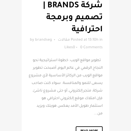
شركة BRANDS |
تصميم وبرمجة
احترافية
in
Posted at 13:10h
مقالات
brandseg
by
Likes
0
0 Comments
تطوير مواقع الويب: خطوة استراتيجية نحو
النجاح الرقمي في عالم اليوم، أصبحت تطوير
مواقع الويب من الركائز الأساسية لأي مشروع
يسعى للنمو والمنافسة. سواء كنت صاحب
شركة، متجر إلكتروني، أو حتى مشروع ناشئ،
فإن امتلاك موقع إلكتروني احترافي هو
استثمار طويل الأمد يعكس هويتك ويزيد
من...