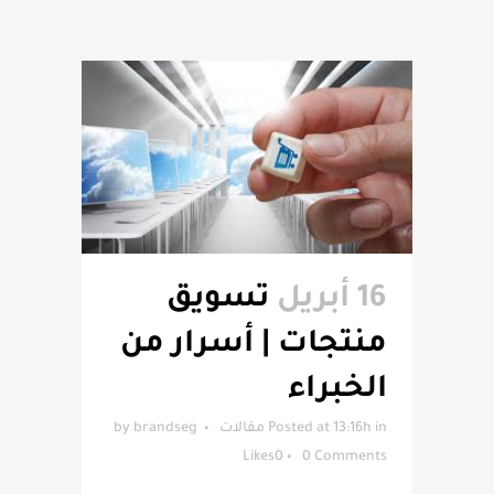
16 أبريل
تسويق
منتجات | أسرار من
الخبراء
in
Posted at 13:16h
مقالات
brandseg
by
Likes
0
0 Comments