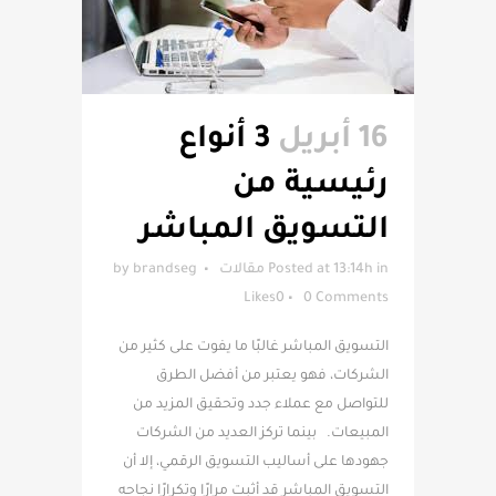
16 أبريل
3 أنواع
رئيسية من
التسويق المباشر
in
Posted at 13:14h
مقالات
brandseg
by
Likes
0
0 Comments
التسويق المباشر غالبًا ما يفوت على كثير من
الشركات، فهو يعتبر من أفضل الطرق
للتواصل مع عملاء جدد وتحقيق المزيد من
المبيعات. بينما تركز العديد من الشركات
جهودها على أساليب التسويق الرقمي، إلا أن
التسويق المباشر قد أثبت مرارًا وتكرارًا نجاحه