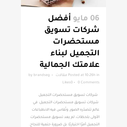
06 مايو
أفضل
شركات تسويق
مستحضرات
التجميل لبناء
علامتك الجمالية
in
Posted at 10:26h
مقالات
brandseg
by
Likes
0
0 Comments
شركات تسويق مستحضرات التجميل
شركات تسويق مستحضرات التجميل: في
عالم تتصدّره الصور، وتُقاس فيه الانطباعات
الأولى بلحظات، لم يعد تسويق مستحضرات
التجميل أمرًا اختياريًا، بل ضرورة حتمية للنجاح.