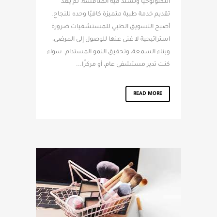
التكنولوجيا وتشتد فيه المنافسة، لم يعد
تقديم خدمة طبية متميزة كافيًا وحده للنجاح.
أصبح التسويق الطبي للمستشفيات ضرورة
استراتيجية لا غنى عنها للوصول إلى المرضى،
وبناء السمعة، وتحقيق النمو المستدام. سواء
كنت تدير مستشفى عام، أو مركزًا...
READ MORE