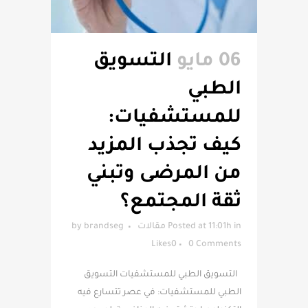
06 مايو
التسويق
الطبي
للمستشفيات:
كيف تجذب المزيد
من المرضى وتبني
ثقة المجتمع؟
in
Posted at 11:01h
مقالات
brandseg
by
Likes
0
0 Comments
التسويق الطبي للمستشفيات التسويق
الطبي للمستشفيات: في عصر تتسارع فيه