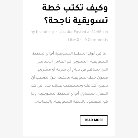
وكيف تكتب خطة
تسويقية ناجحة؟
in
Posted at 14:46h
مقالات
brandseg
by
Likes
0
0 Comments
ما هي أنواع الخطط التسويقية أنواع الخطط
التسويقية : التسويق هو العامل الأساسي
الذي يساهم في نجاح أي شركة أو مشروع.
فبدون خطة تسويقية محكمة، من الصعب أن
تحقق أهدافك وتستقطب عملاء جدد. في هذا
المقال، سنتناول أنواع الخطط التسويقية، وما
هو المقصود بالخطة التسويقية، بالإضافة...
READ MORE