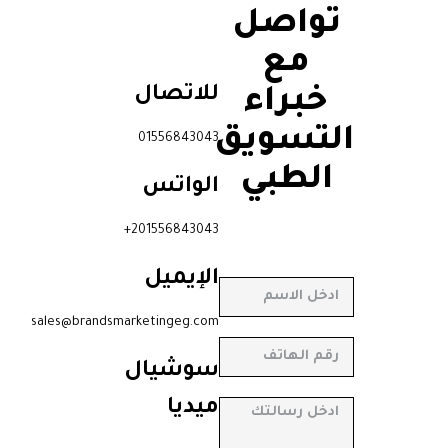
تواصل
مع
للاتصال
خبراء
التسويق
01556843043
الطبي
الواتس
201556843043+
الإيميل
sales@brandsmarketingeg.com
سوشيال
ميديا