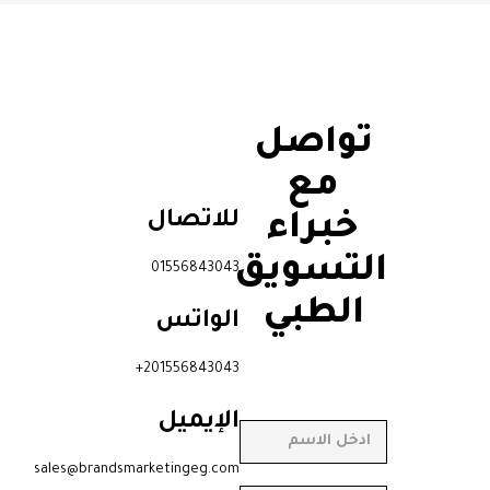
تواصل
مع
للاتصال
خبراء
التسويق
01556843043
الطبي
الواتس
201556843043+
الإيميل
sales@brandsmarketingeg.com